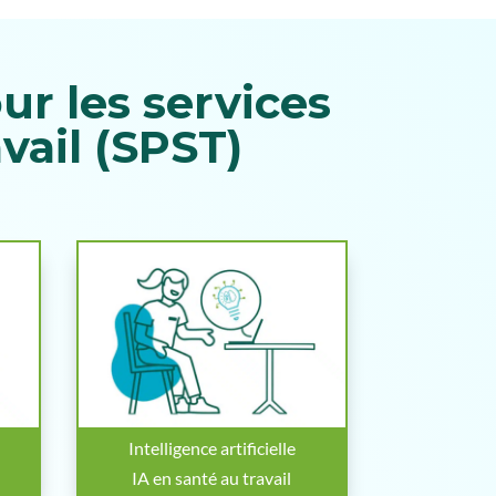
r les services
vail (SPST)
Intelligence artificielle
IA en santé au travail