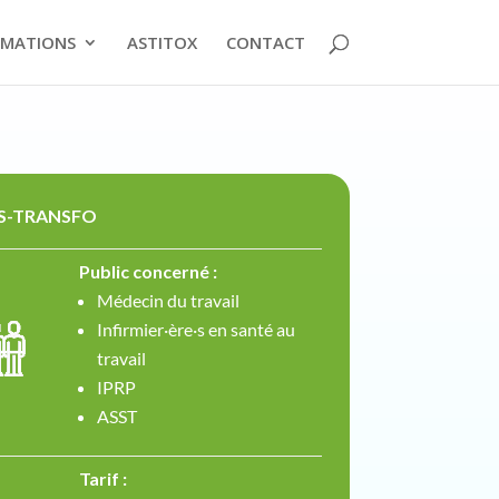
MATIONS
ASTITOX
CONTACT
DS-TRANSFO
Public concerné :
Médecin du travail
Infirmier·ère·s en santé au
travail
IPRP
ASST
Tarif :