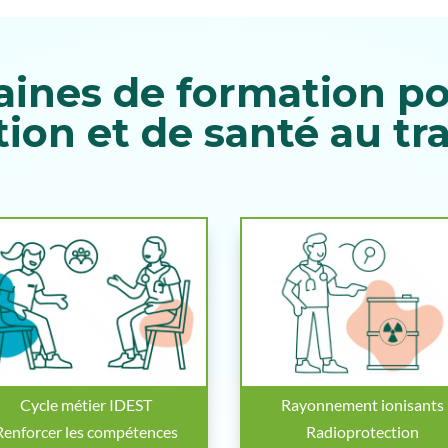
ines de formation pou
ion et de santé au tra
Cycle métier IDEST
Rayonnement ionisants
Renforcer les compétences
Radioprotection