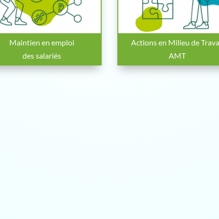
Maintien en emploi
Actions en Milieu de Trava
des salariés
AMT