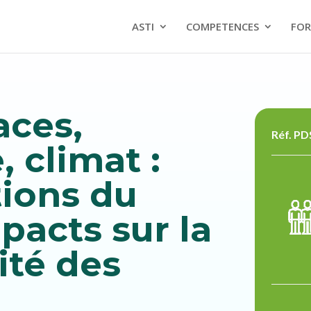
ASTI
COMPETENCES
FOR
aces,
Réf. P
 climat :
ions du
mpacts sur la
ité des