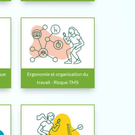
que
Ergonomie et organisation du
travail - Risque TMS