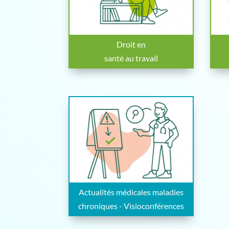
Droit en
santé au travail
Actualités médicales maladies
chroniques - Visioconférences