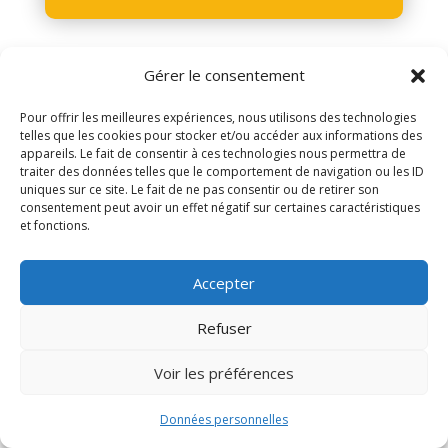
Gérer le consentement
Pour offrir les meilleures expériences, nous utilisons des technologies
telles que les cookies pour stocker et/ou accéder aux informations des
appareils. Le fait de consentir à ces technologies nous permettra de
traiter des données telles que le comportement de navigation ou les ID
uniques sur ce site. Le fait de ne pas consentir ou de retirer son
consentement peut avoir un effet négatif sur certaines caractéristiques
Enregistrement IPRP
et fonctions.
Accepter
L’ASTI est enregistrée par la DREETS en tant
qu’Intervenant en Prévention des Risques
Refuser
Professionnels (IPRP). Cet enregistrement atteste
des compétences de nos formateurs dans le
Voir les préférences
domaine
de la prévention des risques professionnels
Données personnelles
et de l’amélioration des conditions de travail.