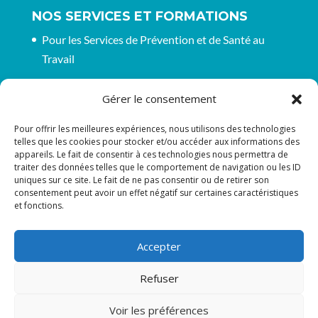
NOS SERVICES ET FORMATIONS
Pour les Services de Prévention et de Santé au
Travail
Pour les entreprises et organisations
Gérer le consentement
CGV pour nos formations
Pour offrir les meilleures expériences, nous utilisons des technologies
telles que les cookies pour stocker et/ou accéder aux informations des
appareils. Le fait de consentir à ces technologies nous permettra de
RESTONS EN CONTACT
traiter des données telles que le comportement de navigation ou les ID
uniques sur ce site. Le fait de ne pas consentir ou de retirer son
Suivez-nous sur les réseaux
consentement peut avoir un effet négatif sur certaines caractéristiques
et fonctions.
Accepter
Refuser
Tous droits réservés : ASTI | Site internet
Voir les préférences