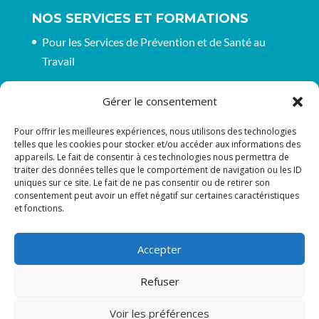
NOS SERVICES ET FORMATIONS
Pour les Services de Prévention et de Santé au
Travail
Pour les entreprises et organisations
Gérer le consentement
CGV pour nos formations
Pour offrir les meilleures expériences, nous utilisons des technologies
telles que les cookies pour stocker et/ou accéder aux informations des
appareils. Le fait de consentir à ces technologies nous permettra de
RESTONS EN CONTACT
traiter des données telles que le comportement de navigation ou les ID
uniques sur ce site. Le fait de ne pas consentir ou de retirer son
Suivez-nous sur les réseaux
consentement peut avoir un effet négatif sur certaines caractéristiques
et fonctions.
Accepter
Refuser
Tous droits réservés : ASTI | Site internet
Voir les préférences