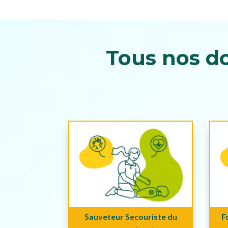
Tous nos d
Sauveteur Secouriste du
F