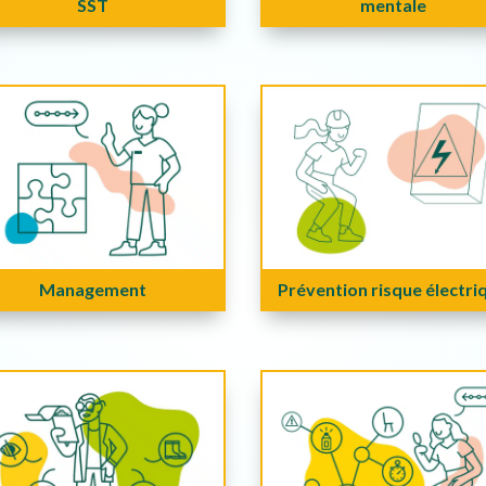
SST
mentale
Management
Prévention risque électri