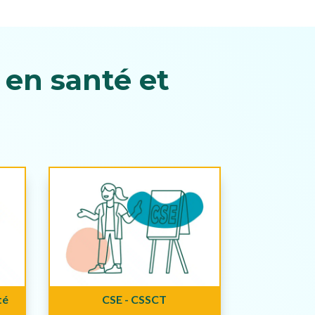
en santé et
té
CSE - CSSCT