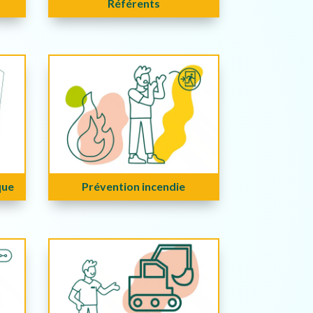
Référents
que
Prévention incendie