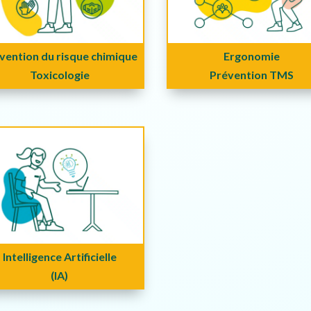
vention du risque chimique
Ergonomie
Toxicologie
Prévention TMS
Intelligence Artificielle
(IA)