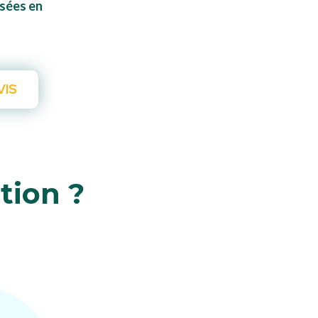
osées en
VIS
tion ?