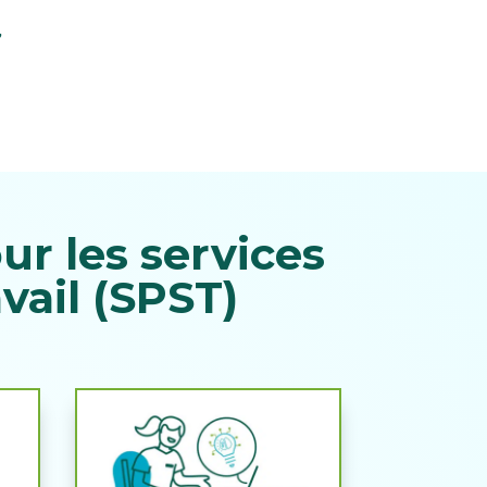
”
r les services
vail (SPST)