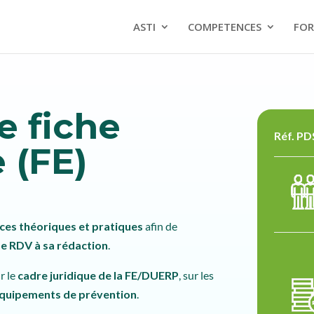
ASTI
COMPETENCES
FOR
e fiche
Réf. P
 (FE)
ces théoriques et pratiques
afin de
de RDV à sa rédaction
.
r le
cadre juridique de la FE/DUERP
, sur les
quipements de prévention
.