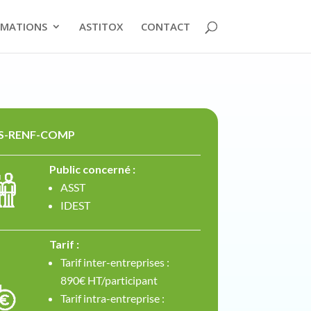
MATIONS
ASTITOX
CONTACT
DS-RENF-COMP
Public concerné :
ASST
IDEST
Tarif :
Tarif inter-entreprises :
890€ HT/participant
Tarif intra-entreprise :